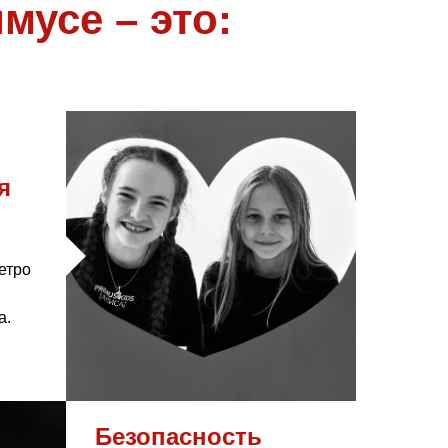
мусе – это:
я
етро
а.
Безопасность