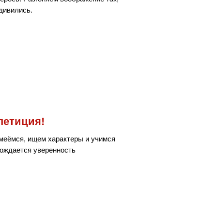
дивились.
петиция!
меёмся, ищем характеры и учимся
рождается уверенность