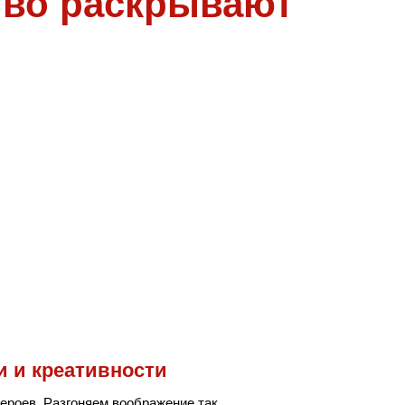
ство раскрывают
и и креативности
ероев. Разгоняем воображение так,