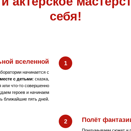
 и актёрское мастер
себя!
ьной вселенной
боратории начинается с
месте с детьми
: сказка,
я или что-то совершенно
даем героев и начинаем
ть ближайшие пять дней.
Полёт фантази
Придумываем сюжет и г